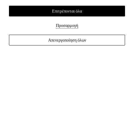
6 Αύγ 2026
7 Αύγ 2026
Επιτρέπονται όλα
Άτομα
Προσαρμογή
-
+
Απενεργοποίηση όλων
Παιδιά
(3 - 12 ετών)
-
+
βρέφη
(0 - 2 ετών)
-
+
Ελέξτε διαθεσιμότητα