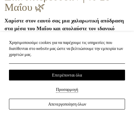
Μαΐου 🌿
Χαρίστε στον εαυτό σας μια χαλαρωτική απόδραση
στα μέσα του Μαΐου και απολαύστε τον ιδανικό
συνδυασμό άνεσης, ηρεμίας και ζεστής φιλοξενίας.
Χρησιμοποιούμε cookies για να παρέχουμε τις υπηρεσίες που
Λεπτομέρειες Προσφοράς
διατίθενται στο website μας ώστε να βελτιώσουμε την εμπειρία των
χρηστών μας.
Διαμονή:
2 διανυκτερεύσεις
Διαθέσιμες ημερομηνίες:
Οποιαδήποτε άφιξη μεταξύ
16
και 28 Μαΐου
Επιτρέπονται όλα
Τύπος δωματίου:
Superior Δίκλινο Δωμάτιο
Παροχές:
Πρωινό συμπεριλαμβάνεται
Προσαρμογή
Τιμή:
150€ συνολικά για 2 διανυκτερεύσεις
(δεν
περιλαμβάνεται ο φόρος διαμονής)
Απενεργοποίηση όλων
Διαθεσιμότητα:
Ισχύει για όλες τις ημέρες της εβδομάδας
Ξυπνήστε κάθε πρωί με ένα απολαυστικό πρωινό, χαλαρώστε
στην άνεση του Superior Δίκλινου Δωματίου σας και απολαύστε
την όμορφη ατμόσφαιρα της ανοιξιάτικης περιόδου.