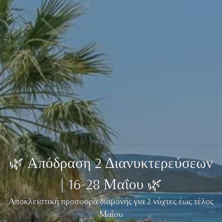
🌿 Απόδραση 2 Διανυκτερεύσεων
| 16-28 Μαΐου 🌿
Αποκλειστική προσφορά διαμονής για 2 νύχτες έως τέλος
Μαΐου